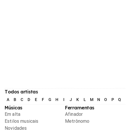
Todos artistas
A
B
C
D
E
F
G
H
I
J
K
L
M
N
O
P
Q
R
Músicas
Ferramentas
Em alta
Afinador
Estilos musicais
Metrônomo
Novidades