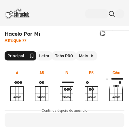
Hacelo Por Mi
Attaque 77
Principal
Letra
Tabs PRO
Mais
A
A5
B
B5
C#m
4
Continua depois do anúncio