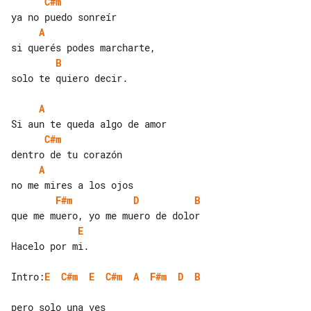
C#m
A
B
solo te quiero decir.

A
C#m
A
F#m
D
B
E
Hacelo por mi.

Intro:
E
C#m
E
C#m
A
F#m
D
B