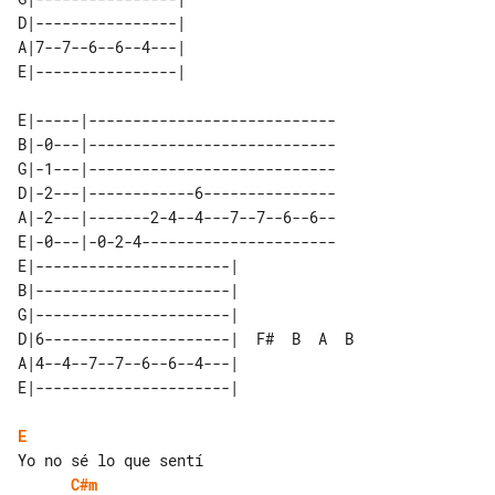
D|----------------| 

A|7--7--6--6--4---| 

E|-----|----------------------------

B|-0---|----------------------------

G|-1---|----------------------------

D|-2---|------------6---------------

A|-2---|-------2-4--4---7--7--6--6--

E|-0---|-0-2-4----------------------

E|----------------------|              

B|----------------------|              

G|----------------------|              

D|6---------------------|  F#  B  A  B 

A|4--4--7--7--6--6--4---|              

E
C#m