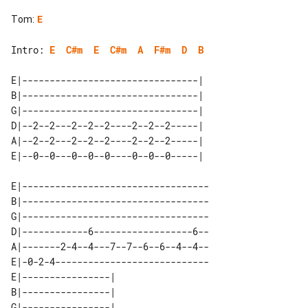
Tom
:
E
Intro: 
E
C#m
E
C#m
A
F#m
D
B
E|--------------------------------| 

B|--------------------------------| 

G|--------------------------------| 

D|--2--2---2--2--2----2--2--2-----| 

A|--2--2---2--2--2----2--2--2-----| 

E|----------------------------------

B|----------------------------------

G|----------------------------------

D|------------6------------------6--

A|-------2-4--4---7--7--6--6--4--4--

E|-0-2-4----------------------------

E|----------------| 

B|----------------| 

G|----------------| 
