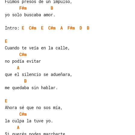
F#m
B
yo solo buscaba amor.

Intro: 
E
C#m
E
C#m
A
F#m
D
B
E
C#m
A
B
me quedaba sin hablar.

E
C#m
A