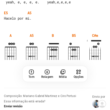
 yeah, e, e, e, e.    yeah,e,e,e,e

E5
A5
A
A5
B
B5
C#m
4
Tom
Rolagem
Mídia
Opções
Composição
:
Mariano Gabriel Martinez e Ciro Pertusi
Envio por
Essa informação está errada?
Enviar revisão