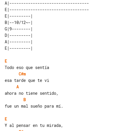
A|----------------------------------

E|----------------------------------

E|---------| 

B|--10/12~-| 

G|9--------| 

D|---------| 

A|---------| 

E
C#m
A
B
fue un mal sueño para mí.

E