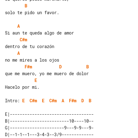
B
solo te pido un favor.

A
C#m
A
F#m
D
B
E
Hacelo por mi.

Intro: 
E
C#m
E
C#m
A
F#m
D
B
E|----------------------------------

B|------------------------10----10--

G|----------------------9---9-9---9-

D|--1-1--1---3-4-3--3/9-------------
