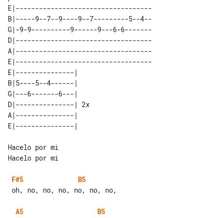
E|-----------------------------------

B|-----9--7--9----9--7---------5--4--

G|-9-9----------9------9---6-6-------

D|-----------------------------------

A|-----------------------------------

E|-----------------------------------

E|---------------|    

B|5----5--4------|    

G|---6-------6---|    

D|---------------| 2x 

A|---------------|    

Hacelo por mi                     

Hacelo por mi

F#5
B5
 oh, no, no, no, no, no, no,

A5
B5