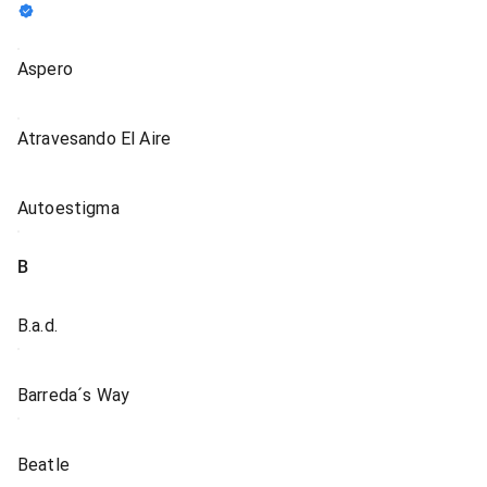
Aspero
Atravesando El Aire
Autoestigma
B
B.a.d.
Barreda´s Way
Beatle