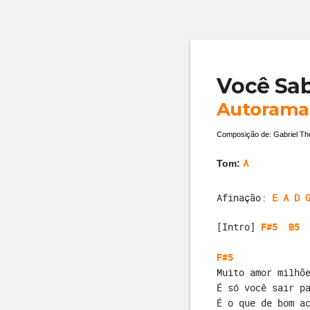
Você Sa
Autorama
Composição de: Gabriel T
A
Tom:
Afinação:
E A D 
[Intro] 
F#5
B5
F#5
Muito amor milhõ
É só você sair p
É o que de bom a