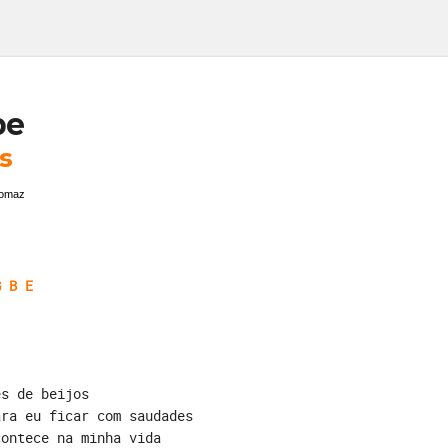
be
s
homaz
G B E
es de beijos
ara eu ficar com saudades
contece na minha vida