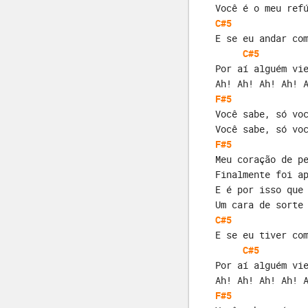
Você é o meu ref
C#5
E se eu andar co
C#5
Por aí alguém vi
Ah! Ah! Ah! Ah! 
F#5
Você sabe, só vo
Você sabe, só vo
F#5
Meu coração de p
Finalmente foi a
E é por isso que
Um cara de sorte
C#5
E se eu tiver co
C#5
Por aí alguém vi
Ah! Ah! Ah! Ah! 
F#5