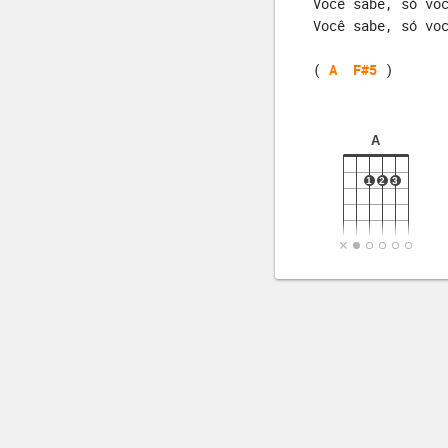
Você sabe, só vo
Você sabe, só vo
( 
A
F#5
 )
A
1
2
3