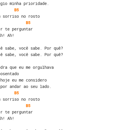
úgio minha prioridade.
B5
m sorriso no rosto
B5
er te perguntar
Ah! Ah!
cê sabe, você sabe. Por quê?
cê sabe, você sabe. Por quê?
edra que eu me orgulhava
posentado
 hoje eu me considero
 por andar ao seu lado.
B5
m sorriso no rosto
B5
er te perguntar
Ah! Ah!