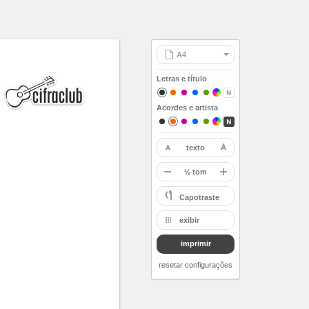
Letras e título
Acordes e artista
texto
restaurar
-
½ tom
A
Capotraste
Bb
exibir
B
imprimir
C
Db
resetar configurações
D
Eb