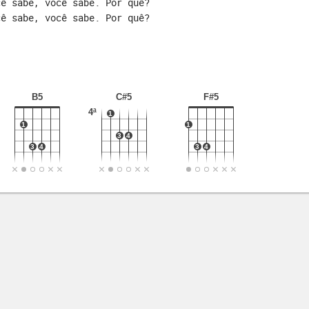
cê sabe, você sabe. Por quê?
cê sabe, você sabe. Por quê?
B5
C#5
F#5
4ª
1
1
1
3
4
3
4
3
4