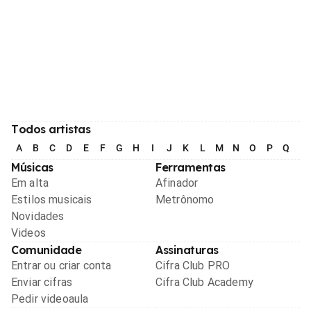
Todos artistas
A
B
C
D
E
F
G
H
I
J
K
L
M
N
O
P
Q
R
Músicas
Ferramentas
Em alta
Afinador
Estilos musicais
Metrônomo
Novidades
Videos
Comunidade
Assinaturas
Entrar ou criar conta
Cifra Club PRO
Enviar cifras
Cifra Club Academy
Pedir videoaula