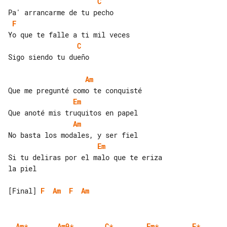
C
F
C
Sigo siendo tu dueño

Am
Em
Am
Em
Si tu deliras por el malo que te eriza 

la piel

[Final] 
F
Am
F
Am
Am
*
Am9
*
C
*
Em
*
F
*