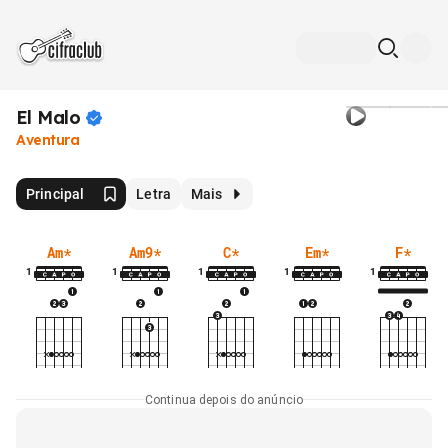
El
Malo
Aventura
Principal
Letra
Mais
Am
*
Am9
*
C
*
Em
*
F
*
1
1
1
1
1
Continua depois do anúncio