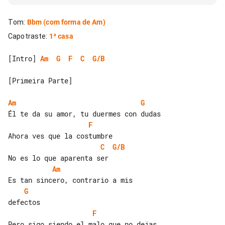
Tom
:
Bbm
(com forma de Am)
Capotraste
:
1ª casa
[Intro] 
Am
G
F
C
G/B
[Primeira Parte]

Am
G
F
C
G/B
Am
G
F