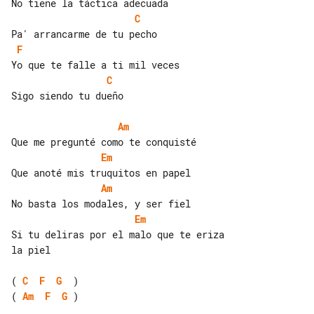
C
F
C
Sigo siendo tu dueño

Am
Em
Am
Em
Si tu deliras por el malo que te eriza 

la piel

( 
C
F
G
( 
Am
F
G
 )
