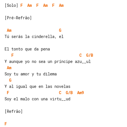
[Solo] 
F
Am
F
Am
F
Am
[Pré-Refrão]

Am
G
Tú serás la cinderella, el

F
C
G/B
Am
G
F
C
G/B
Am9
Soy el malo con una virtu__ud

[Refrão]

F