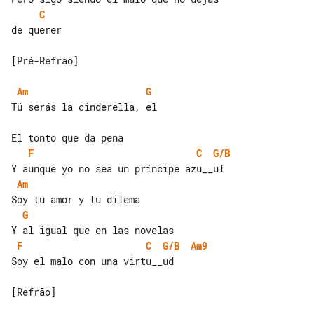
C
de querer

[Pré-Refrão]

Am
G
Tú serás la cinderella, el

F
C
G/B
Am
G
F
C
G/B
Am9
Soy el malo con una virtu__ud

[Refrão]
