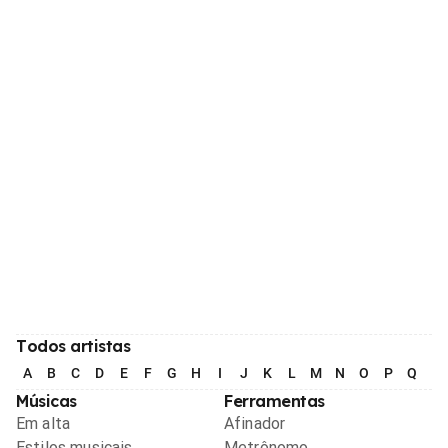
Todos artistas
A
B
C
D
E
F
G
H
I
J
K
L
M
N
O
P
Q
R
Músicas
Ferramentas
Em alta
Afinador
Estilos musicais
Metrônomo