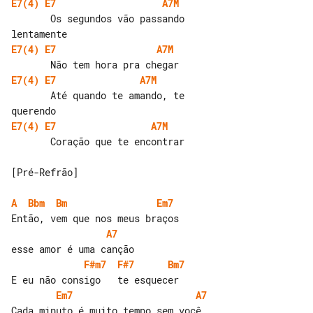
E7(4)
E7
A7M
       Os segundos vão passando 

E7(4)
E7
A7M
E7(4)
E7
A7M
       Até quando te amando, te 

E7(4)
E7
A7M
       Coração que te encontrar

[Pré-Refrão]

A
Bbm
Bm
Em7
A7
F#m7
F#7
Bm7
Em7
A7