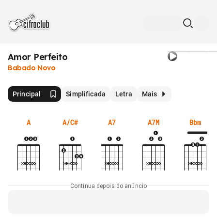
Amor Perfeito
Babado Novo
Principal
Simplificada
Letra
Mais
A
A/C#
A7
A7M
Bbm
Continua depois do anúncio