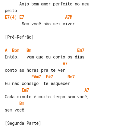
      Anjo bom amor perfeito no meu 

E7(4)
E7
A7M
       Sem você não sei viver

[Pré-Refrão]

A
Bbm
Bm
Em7
A7
F#m7
F#7
Bm7
Em7
A7
Bm
sem você

[Segunda Parte]
