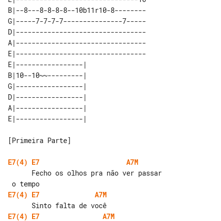
B|--8---8-8-8-8--10b11r10-8--------

G|-----7-7-7-7---------------7-----

D|---------------------------------

A|---------------------------------

E|---------------------------------

E|-----------------| 

B|10--10~~---------| 

G|-----------------| 

D|-----------------| 

A|-----------------| 

[Primeira Parte]

E7(4)
E7
A7M
      Fecho os olhos pra não ver passar

E7(4)
E7
A7M
E7(4)
E7
A7M