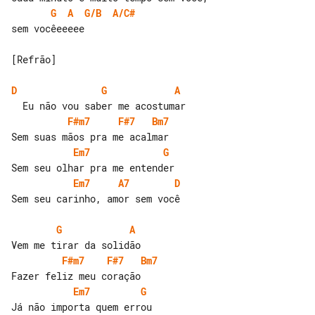
G
A
G/B
A/C#
sem vocêeeeee

[Refrão]

D
G
A
F#m7
F#7
Bm7
Em7
G
Em7
A7
D
Sem seu carinho, amor sem você

G
A
F#m7
F#7
Bm7
Em7
G