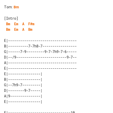
Tom
:
Bm
Bm
Em
A
F#m
Bm
Em
A
Bm
E|----------------------------------

B|----------7-7h8-7-----------------

G|------7-9---------9-7-7h9-7-6-----

D|--/9-------------------------9-7--

A|----------------------------------

E|----------------------------------

E|----------------| 

B|----------------| 

G|--7h9-7---------| 

D|--------9-7-----| 

A|9---------------| 

E|-------------------------------10
