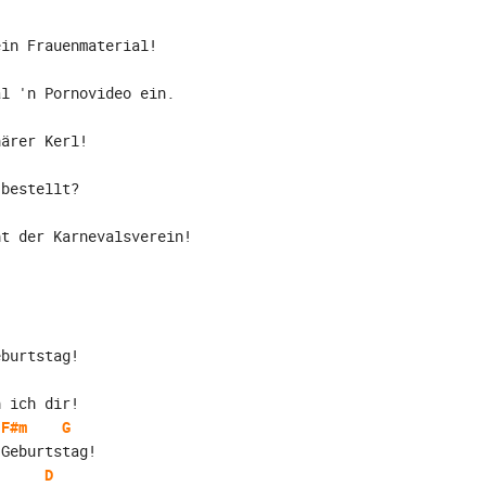
ein Frauenmaterial!
al 'n Pornovideo ein.
närer Kerl!
 bestellt?
ht der Karnevalsverein!
eburtstag!
h ich dir!
F#m
G
 Geburtstag!
D