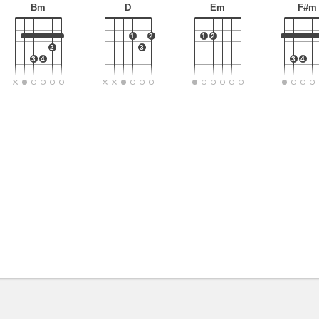
Bm
D
Em
F#m
1
2
1
2
2
3
3
4
3
4