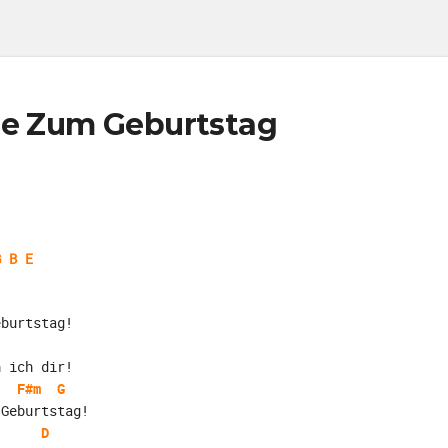
te Zum Geburtstag
G B E
eburtstag!
h ich dir!
F#m
G
 Geburtstag!
D