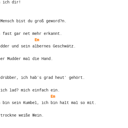
h ich dir!
 Mensch bist du groß geword?n.
a fast gar net mehr erkannt.
Em
adder und sein albernes Geschwätz.
ner Mudder mal die Hand.
 drübber, ich hab's grad heut' gehört.
 ich lad? mich einfach ein.
Em
h bin sein Kumbel, ich bin halt mal so mit.
 trockne weiße Wein.