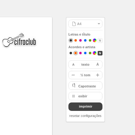
Letras e título
Acordes e artista
texto
restaurar
-
½ tom
A
Capotraste
Bb
exibir
B
imprimir
C
Db
resetar configurações
D
Eb