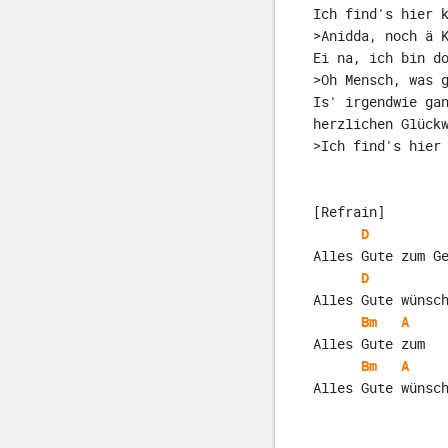
Ich find's hier 
>Anidda, noch ä 
Ei na, ich bin d
>Oh Mensch, was 
Is' irgendwie ga
herzlichen Glück
>Ich find's hier
[Refrain]
D
Alles Gute zum G
D
Alles Gute wünsc
Bm
A
Alles Gute zum  
Bm
A
Alles Gute wünsc