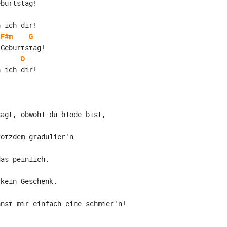
eburtstag!
h ich dir!
F#m
G
 Geburtstag!
D
h ich dir!
sagt, obwohl du blöde bist,
rotzdem gradulier'n.
das peinlich.
 kein Geschenk.
nnst mir einfach eine schmier'n!