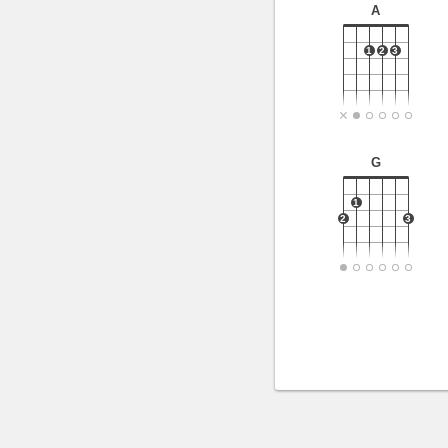
A
1
2
3
G
1
2
3