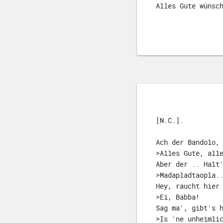
Alles Gute wünsc
[N.C.].
Ach der Bandolo,
>Alles Gute, all
Aber der .. Halt
>Madapladtaopla.
Hey, raucht hier
>Ei, Babba!
Sag ma', gibt's 
>Is 'ne unheimli