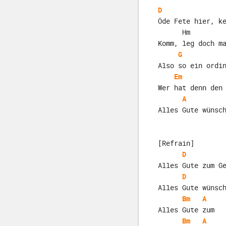
D
Öde Fete hier, k
      Hm
Komm, leg doch m
G
Also so ein ordi
Em
Wer hat denn den
A
Alles Gute wünsc
[Refrain]
D
Alles Gute zum G
D
Alles Gute wünsc
Bm
A
Alles Gute zum  
Bm
A