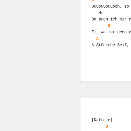
Uuuouuouuooh, so
   Hm
Da such ich mir 
G
Ei, wo ist denn 
A
Ä Stückche Seif,
[Refrain]
D