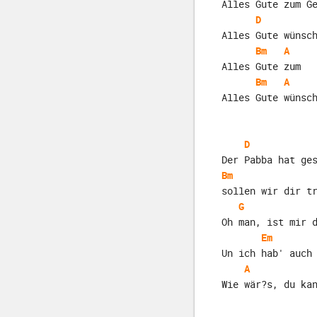
Alles Gute zum G
D
Alles Gute wünsc
Bm
A
Alles Gute zum  
Bm
A
Alles Gute wünsc
D
Der Pabba hat ge
Bm
sollen wir dir t
G
Oh man, ist mir 
Em
Un ich hab' auch
A
Wie wär?s, du ka