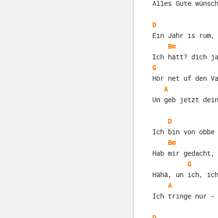
Alles Gute wünsc
D
Ein Jahr is rum,
Bm
Ich hätt? dich j
G
Hör net uf den V
A
Un geb jetzt dei
D
Ich bin von obbe
Bm
Hab mir gedacht,
G
Hähä, un ich, ic
A
Ich tringe nur -
D