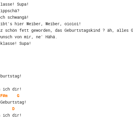
klasse! Supa!
Kippschä?
och schwangä!
gibt's hier Weiber, Weiber, oioioi!
nz schön fett geworden, das Geburtstagskind ? äh, alles 
wunsch von mir, ne' Hähä.
 klasse! Supa!
eburtstag!
h ich dir!
F#m
G
 Geburtstag!
D
h ich dir!