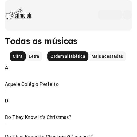
Todas as músicas
Cifra
Letra
Ordem alfabética
Mais acessadas
A
Aquele Colégio Perfeito
D
Do They Know It's Christmas?
Do They Know Its Christmas? (versão 2)