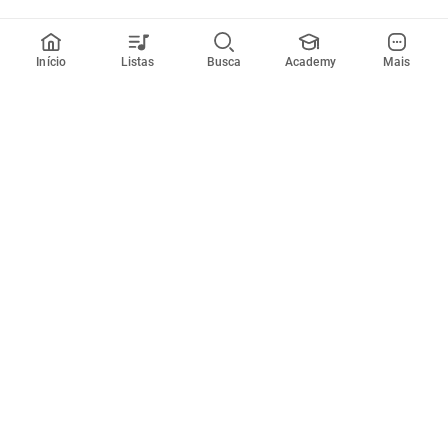
Início
Listas
Busca
Academy
Mais
Todos artistas
A
B
C
D
E
F
G
H
I
J
K
L
M
N
O
P
Q
R
Músicas
Ferramentas
Em alta
Afinador
Estilos musicais
Metrônomo
Novidades
Videos
Comunidade
Assinaturas
Entrar ou criar conta
Cifra Club PRO
Enviar cifras
Cifra Club Academy
Pedir videoaula