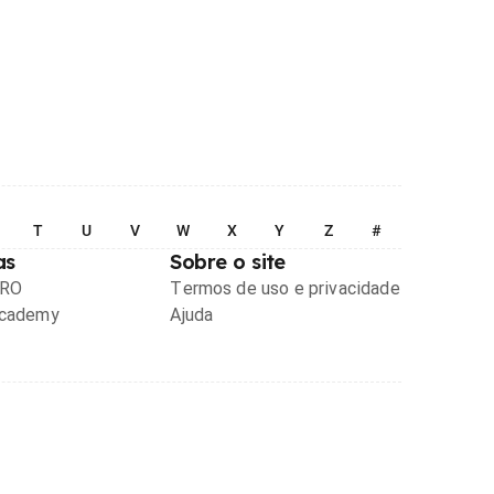
T
U
V
W
X
Y
Z
#
as
Sobre o site
PRO
Termos de uso e privacidade
Academy
Ajuda