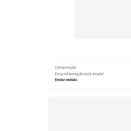
Composição
:
Essa informação está errada?
Enviar revisão