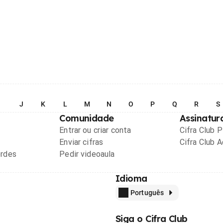
I
J
K
L
M
N
O
P
Q
R
S
Comunidade
Assinatur
Entrar ou criar conta
Cifra Club 
Enviar cifras
Cifra Club 
ordes
Pedir videoaula
Idioma
Português
Siga o Cifra Club