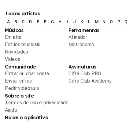
Todos artistas
A
B
C
D
E
F
G
H
I
J
K
L
M
N
O
P
Q
R
Músicas
Ferramentas
Em alta
Afinador
Estilos musicais
Metrônomo
Novidades
Videos
Comunidade
Assinaturas
Entrar ou criar conta
Cifra Club PRO
Enviar cifras
Cifra Club Academy
Pedir videoaula
Sobre o site
Termos de uso e privacidade
Ajuda
Baixe o aplicativo