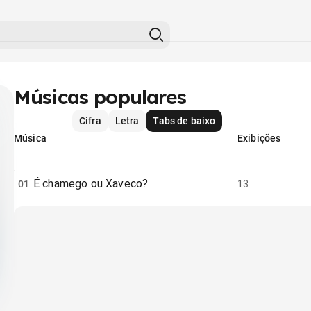
Músicas populares
Cifra
Letra
Tabs de baixo
Música
Exibições
É chamego ou Xaveco?
01
13