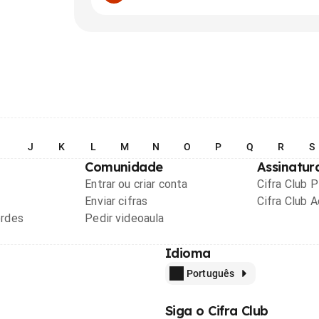
I
J
K
L
M
N
O
P
Q
R
S
Comunidade
Assinatur
Entrar ou criar conta
Cifra Club 
Enviar cifras
Cifra Club 
ordes
Pedir videoaula
Idioma
Português
Siga o Cifra Club