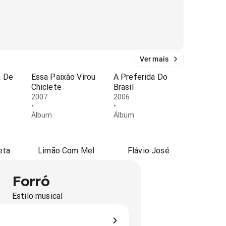
Ver mais
a De
Essa Paixão Virou
A Preferida Do
Chiclete
Brasil
2007
2006
•
•
Álbum
Álbum
eta
Limão Com Mel
Flávio José
Forró
Estilo musical