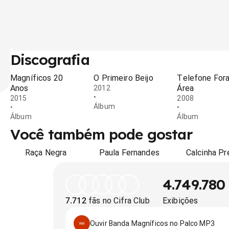
Discografia
Magníficos 20
O Primeiro Beijo
Telefone For
Anos
Área
2012
•
2015
2008
Álbum
•
•
Álbum
Álbum
Você também pode gostar
Raça Negra
Paula Fernandes
Calcinha Pr
4.749.780
7.712
fãs no Cifra Club
Exibições
Ouvir Banda Magníficos no Palco MP3