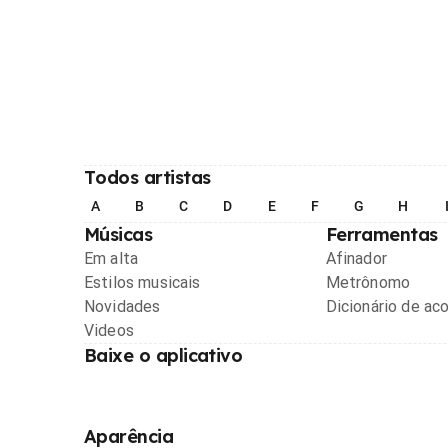
Todos artistas
A
B
C
D
E
F
G
H
Músicas
Ferramentas
Em alta
Afinador
Estilos musicais
Metrônomo
Novidades
Dicionário de ac
Videos
Baixe o aplicativo
Aparência