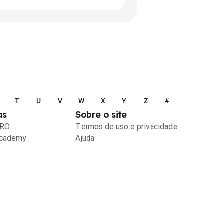
T
U
V
W
X
Y
Z
#
as
Sobre o site
PRO
Termos de uso e privacidade
Academy
Ajuda