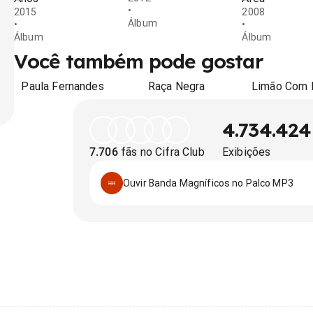
•
2015
2008
Álbum
•
•
Álbum
Álbum
Você também pode gostar
Paula Fernandes
Raça Negra
Limão Com 
4.734.424
7.706
fãs no Cifra Club
Exibições
Ouvir Banda Magníficos no Palco MP3