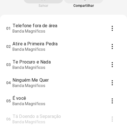
Salvar
Compartilhar
Telefone fora de área
01
Banda Magníficos
Atire a Primeira Pedra
02
Banda Magníficos
Te Procuro e Nada
03
Banda Magníficos
Ninguém Me Quer
04
Banda Magníficos
É você
05
Banda Magníficos
Tá Doendo a Separação
06
Banda Magníficos