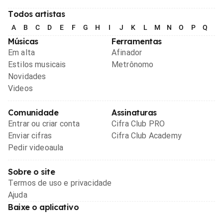
Todos artistas
A
B
C
D
E
F
G
H
I
J
K
L
M
N
O
P
Q
R
Músicas
Ferramentas
Em alta
Afinador
Estilos musicais
Metrônomo
Novidades
Videos
Comunidade
Assinaturas
Entrar ou criar conta
Cifra Club PRO
Enviar cifras
Cifra Club Academy
Pedir videoaula
Sobre o site
Termos de uso e privacidade
Ajuda
Baixe o aplicativo