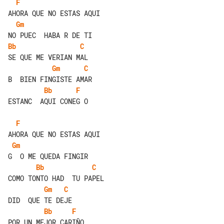
F
Gm
Bb
C
Gm
C
Bb
F
ESTANC  AQUI CONEG O

F
Gm
Bb
C
Gm
C
Bb
F
POR UN MEJOR CARIÑO.
