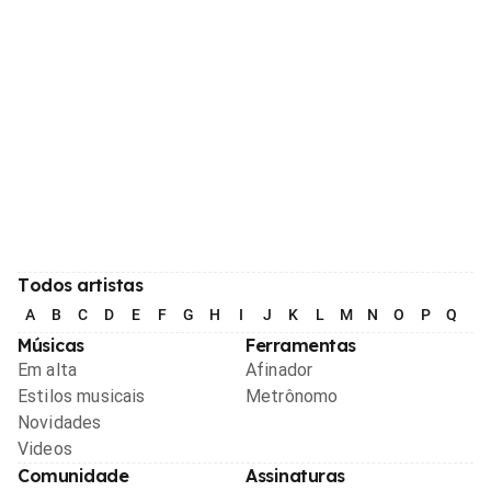
Todos artistas
A
B
C
D
E
F
G
H
I
J
K
L
M
N
O
P
Q
R
Músicas
Ferramentas
Em alta
Afinador
Estilos musicais
Metrônomo
Novidades
Videos
Comunidade
Assinaturas