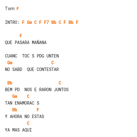
Tom
:
F
INTRO: 
F
Gm
C
F
F7
Bb
C
F
Bb
F
F
QUE PASARA MAÑANA

Gm
C
NO SABD  QUE CONTESTAR

Bb
C
Gm
C
Bb
F
C
YA MAS AQUI
