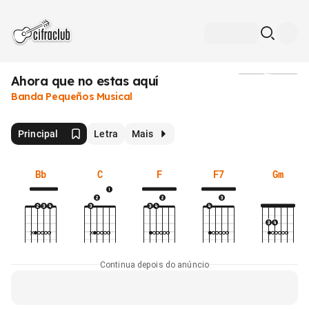
Ahora que no estas aquí
Mídia
Banda Pequeños Musical
Principal
Letra
Mais
Bb
C
F
F7
Gm
Continua depois do anúncio