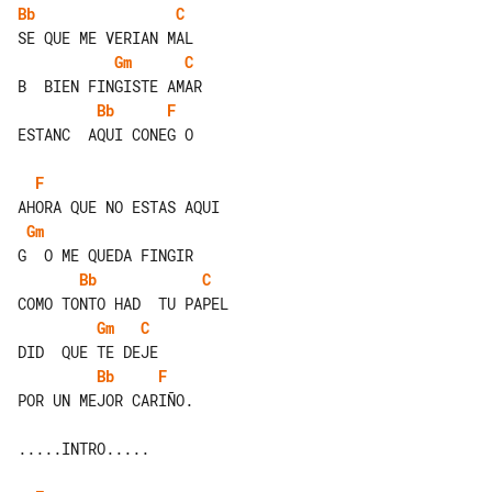
Bb
C
Gm
C
Bb
F
ESTANC  AQUI CONEG O

F
Gm
Bb
C
Gm
C
Bb
F
POR UN MEJOR CARIÑO.

.....INTRO.....
