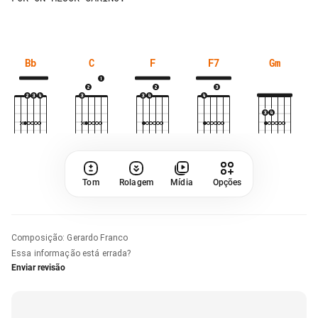
Bb
C
F
F7
Gm
Tom
Rolagem
Mídia
Opções
Composição
:
Gerardo Franco
Essa informação está errada?
Enviar revisão