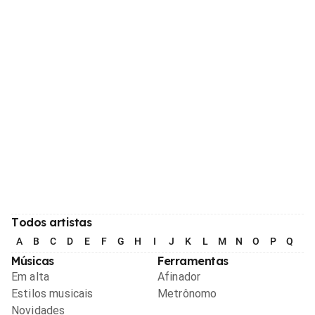
Todos artistas
A
B
C
D
E
F
G
H
I
J
K
L
M
N
O
P
Q
R
Músicas
Ferramentas
Em alta
Afinador
Estilos musicais
Metrônomo
Novidades