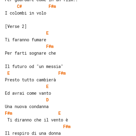
C#
F#m
I colombi in volo

E
F#m
Per farti sognare che

E
F#m
E
D
F#m
E
F#m