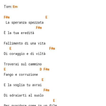
Tom
:
Em
F#m
E
F#m
È la tua eredità

E
F#m
Di coraggio e di viltà

E
D
F#m
E
F#m
E