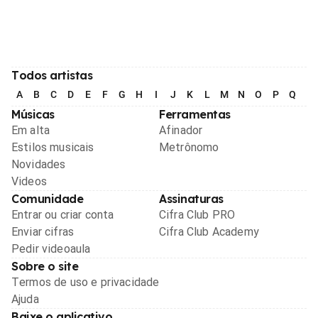
Todos artistas
A
B
C
D
E
F
G
H
I
J
K
L
M
N
O
P
Q
R
Músicas
Ferramentas
Em alta
Afinador
Estilos musicais
Metrônomo
Novidades
Videos
Comunidade
Assinaturas
Entrar ou criar conta
Cifra Club PRO
Enviar cifras
Cifra Club Academy
Pedir videoaula
Sobre o site
Termos de uso e privacidade
Ajuda
Baixe o aplicativo