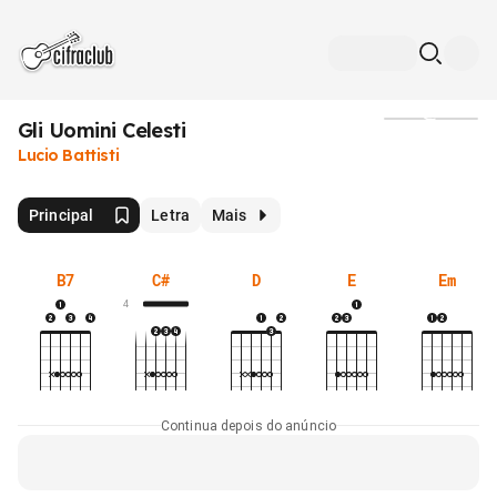
Gli Uomini Celesti
Mídia
Lucio Battisti
Principal
Letra
Mais
B7
C#
D
E
Em
4
Continua depois do anúncio