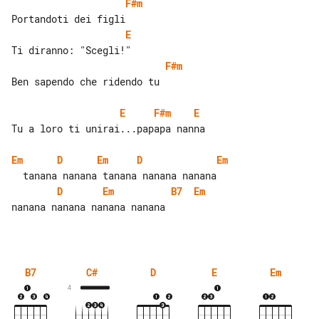
F#m
E
F#m
Ben sapendo che ridendo tu

E
F#m
E
Tu a loro ti unirai...papapa nanna

Em
D
Em
D
Em
D
Em
B7
Em
nanana nanana nanana nanana

B7
C#
D
E
Em
4