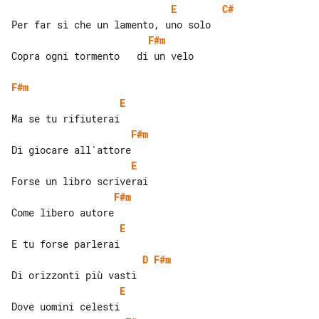
E
C#
F#m
Copra ogni tormento   di un velo

F#m
E
F#m
E
F#m
E
D
F#m
E