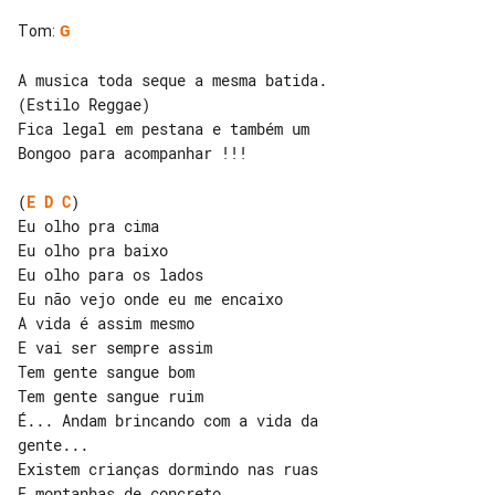
Tom
:
G
A musica toda seque a mesma batida. 

(Estilo Reggae)

Fica legal em pestana e também um 

Bongoo para acompanhar !!!

(
E
D
C
)

Eu olho pra cima

Eu olho pra baixo

Eu olho para os lados

Eu não vejo onde eu me encaixo

E vai ser sempre assim

Tem gente sangue bom

Tem gente sangue ruim

É... Andam brincando com a vida da 

gente...

Existem crianças dormindo nas ruas

E montanhas de concreto
