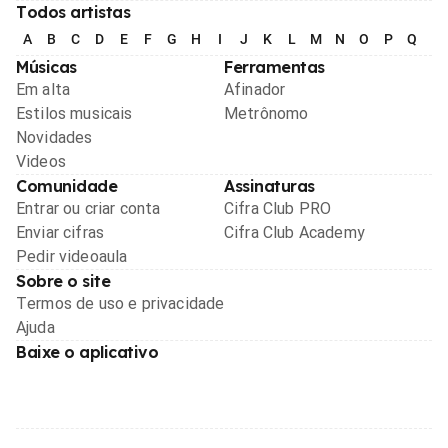
Todos artistas
A
B
C
D
E
F
G
H
I
J
K
L
M
N
O
P
Q
R
Músicas
Ferramentas
Em alta
Afinador
Estilos musicais
Metrônomo
Novidades
Videos
Comunidade
Assinaturas
Entrar ou criar conta
Cifra Club PRO
Enviar cifras
Cifra Club Academy
Pedir videoaula
Sobre o site
Termos de uso e privacidade
Ajuda
Baixe o aplicativo