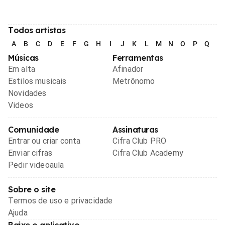
Todos artistas
A
B
C
D
E
F
G
H
I
J
K
L
M
N
O
P
Q
R
Músicas
Ferramentas
Em alta
Afinador
Estilos musicais
Metrônomo
Novidades
Videos
Comunidade
Assinaturas
Entrar ou criar conta
Cifra Club PRO
Enviar cifras
Cifra Club Academy
Pedir videoaula
Sobre o site
Termos de uso e privacidade
Ajuda