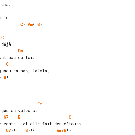
C
* 
Am
* 
B
*

C
Bm
C
* 
B
*

Em
G7
B
C
C7
***   
B
***         
Am/B
**
