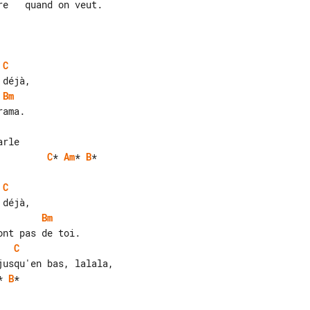
C
Bm
C
* 
Am
* 
B
*

C
Bm
C
* 
B
*
