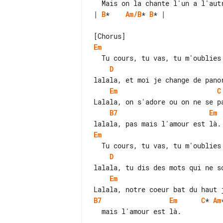
| 
B
*    
Am/B
* 
B
* |

Em
D
Em
C
B7
Em
Em
D
Em
B7
Em
C
* 
Am
  mais l'amour est là.
