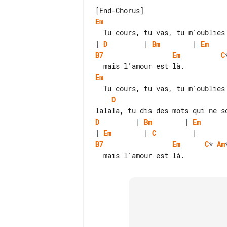
Em
| 
D
         | 
Bm
        | 
Em
    
B7
Em
C
Em
D
D
         | 
Bm
        | 
Em
      
| 
Em
        | 
C
B7
Em
C
* 
Am