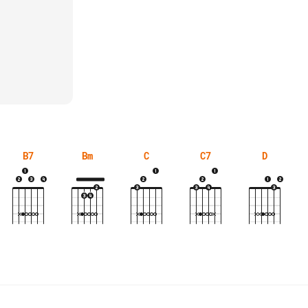
B7
Bm
C
C7
D