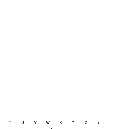
T
U
V
W
X
Y
Z
#