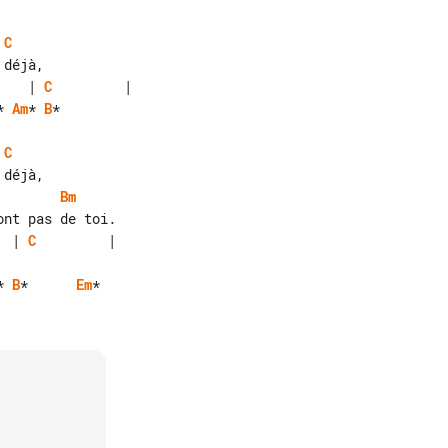
C
    | 
C
* 
Am
* 
B
*

C
Bm
  | 
C
* 
B
*      
Em
*
