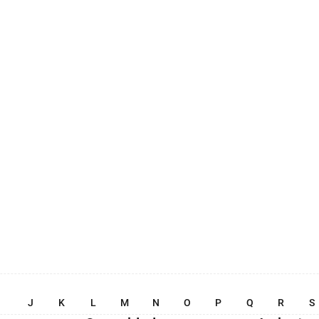
I
J
K
L
M
N
O
P
Q
R
S