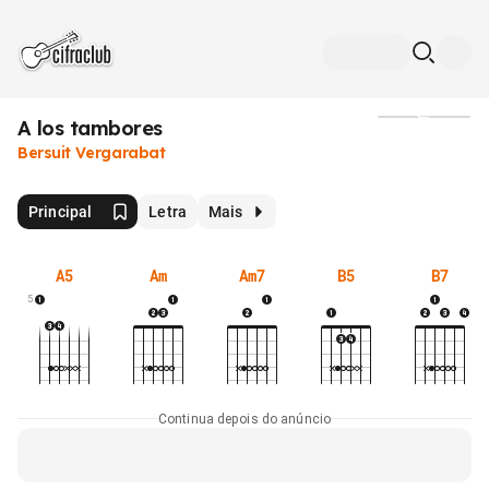
A los tambores
Mídia
Bersuit Vergarabat
Principal
Letra
Mais
A5
Am
Am7
B5
B7
5
Continua depois do anúncio