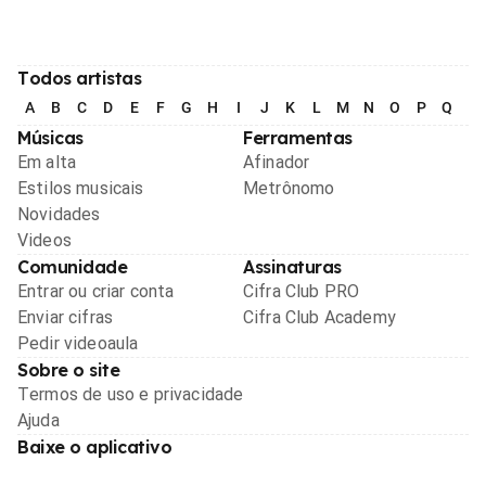
Todos artistas
A
B
C
D
E
F
G
H
I
J
K
L
M
N
O
P
Q
R
Músicas
Ferramentas
Em alta
Afinador
Estilos musicais
Metrônomo
Novidades
Videos
Comunidade
Assinaturas
Entrar ou criar conta
Cifra Club PRO
Enviar cifras
Cifra Club Academy
Pedir videoaula
Sobre o site
Termos de uso e privacidade
Ajuda
Baixe o aplicativo