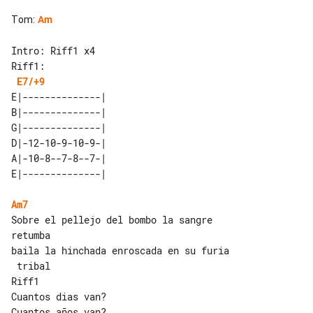
Tom
:
Am
Riff1:

E7/+9
E|--------------| 

B|--------------| 

G|--------------| 

D|-12-10-9-10-9-| 

A|-10-8--7-8--7-| 

Am7
Sobre el pellejo del bombo la sangre 

retumba

baila la hinchada enroscada en su furia

 tribal

Riff1

Cuantos dias van?

Cuantos años van?
