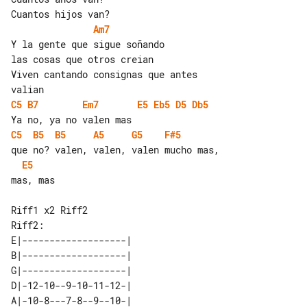
Am7
Y la gente que sigue soñando

las cosas que otros creian

Viven cantando consignas que antes 

C5
B7
Em7
E5
Eb5
D5
Db5
C5
B5
B5
A5
G5
F#5
E5
mas, mas

Riff2:

E|-------------------| 

B|-------------------| 

G|-------------------| 

D|-12-10--9-10-11-12-| 

A|-10-8---7-8--9--10-| 
