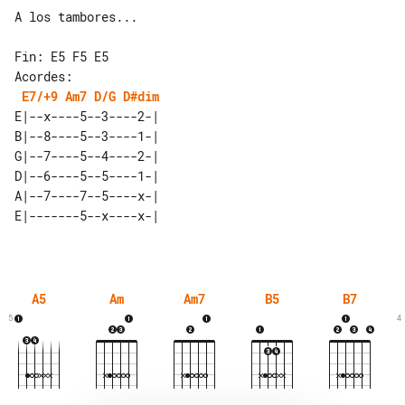
A los tambores...

Acordes:

E7/+9
Am7
D/G
D#dim
E|--x----5--3----2-| 

B|--8----5--3----1-| 

G|--7----5--4----2-| 

D|--6----5--5----1-| 

A|--7----7--5----x-| 

A5
Am
Am7
B5
B7
5
4