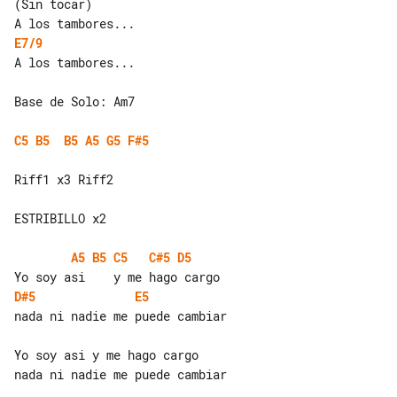
(Sin tocar)

E7/9
A los tambores...

Base de Solo: Am7

C5
B5
B5
A5
G5
F#5
Riff1 x3 Riff2

ESTRIBILLO x2

A5
B5
C5
C#5
D5
D#5
E5
nada ni nadie me puede cambiar

Yo soy asi y me hago cargo

nada ni nadie me puede cambiar
