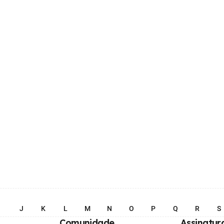
I
J
K
L
M
N
O
P
Q
R
S
Comunidade
Assinatur