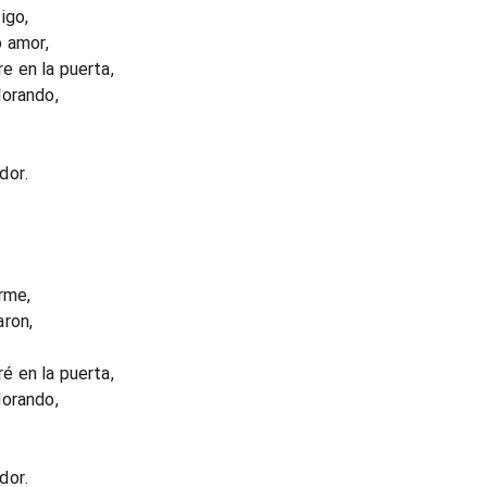
igo,
 amor,
 en la puerta,
lorando,
dor.
rme,
aron,
 en la puerta,
lorando,
dor.