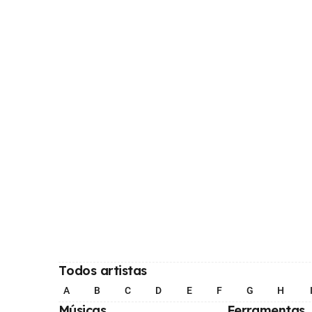
Todos artistas
A
B
C
D
E
F
G
H
Músicas
Ferramentas