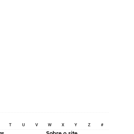
T
U
V
W
X
Y
Z
#
as
Sobre o site