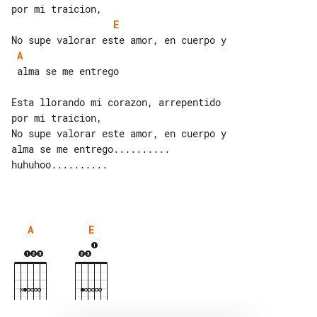
E
A
 alma se me entrego

Esta llorando mi corazon, arrepentido 

por mi traicion,

No supe valorar este amor, en cuerpo y 

alma se me entrego..........

huhuhoo..........

A
E