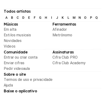
Todos artistas
A
B
C
D
E
F
G
H
I
J
K
L
M
N
O
P
Q
R
Músicas
Ferramentas
Em alta
Afinador
Estilos musicais
Metrônomo
Novidades
Videos
Comunidade
Assinaturas
Entrar ou criar conta
Cifra Club PRO
Enviar cifras
Cifra Club Academy
Pedir videoaula
Sobre o site
Termos de uso e privacidade
Ajuda
Baixe o aplicativo