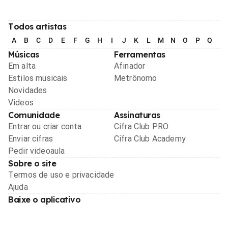
Todos artistas
A
B
C
D
E
F
G
H
I
J
K
L
M
N
O
P
Q
R
Músicas
Ferramentas
Em alta
Afinador
Estilos musicais
Metrônomo
Novidades
Videos
Comunidade
Assinaturas
Entrar ou criar conta
Cifra Club PRO
Enviar cifras
Cifra Club Academy
Pedir videoaula
Sobre o site
Termos de uso e privacidade
Ajuda
Baixe o aplicativo