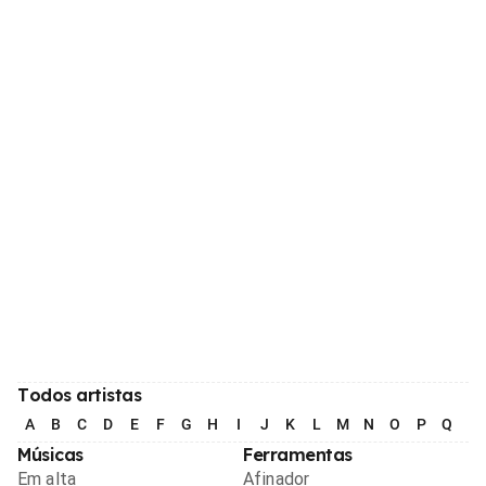
Todos artistas
A
B
C
D
E
F
G
H
I
J
K
L
M
N
O
P
Q
R
Músicas
Ferramentas
Em alta
Afinador