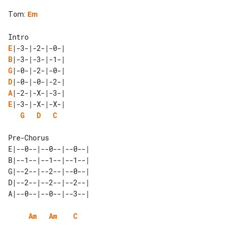
Tom
:
Em
E
B
G
D
A
E
G
D
C
Pre-Chorus

E|--0--|--0--|--0--| 

B|--1--|--1--|--1--| 

G|--2--|--2--|--0--| 

D|--2--|--2--|--2--| 

Am
Am
C