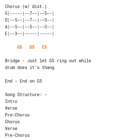
Chorus (w/ dist.)

G|-----|--7--|--5--| 

D|--5--|--7--|--5--| 

A|--5--|--5--|--3--| 

G5
D5
C5
Bridge - Just let G5 ring out while 

drum does it’s thang

End - End on G5

Song Structure: -

Intro

Verse

Pre-Chorus

Chorus

Verse

Pre-Chorus
