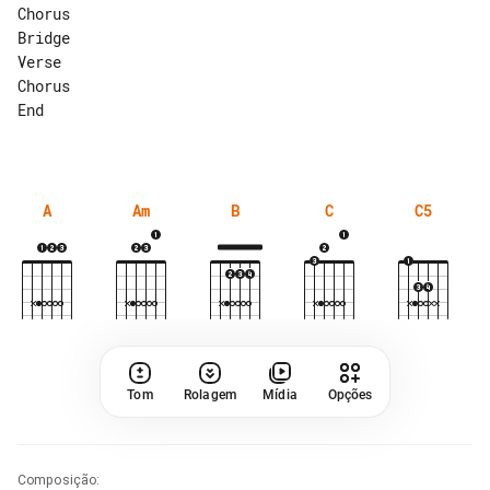
Chorus

Bridge

Verse

Chorus

End

A
Am
B
C
C5
Tom
Rolagem
Mídia
Opções
Composição
: