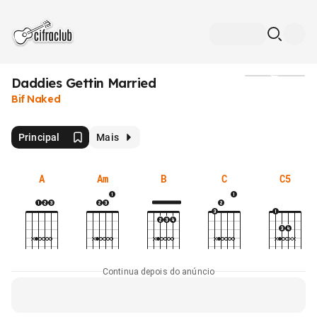
Daddies Gettin Married
Mídia
Bif Naked
Principal
Mais
A
Am
B
C
C5
Continua depois do anúncio