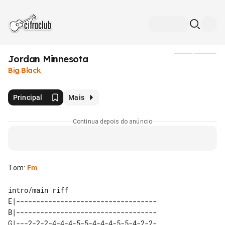
Jordan Minnesota
Mídia
Big Black
Principal
Mais
Continua depois do anúncio
Tom
:
Fm
intro/main riff

E|-----------------------------------

B|-----------------------------------

G|---2-2-2-4-4-4-5-5-4-4-4-5-5-4-2-2-
