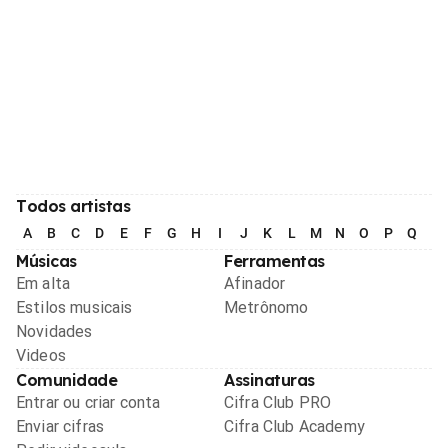
Todos artistas
A
B
C
D
E
F
G
H
I
J
K
L
M
N
O
P
Q
R
Músicas
Ferramentas
Em alta
Afinador
Estilos musicais
Metrônomo
Novidades
Videos
Comunidade
Assinaturas
Entrar ou criar conta
Cifra Club PRO
Enviar cifras
Cifra Club Academy