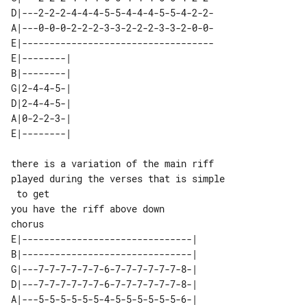
D|---2-2-2-4-4-4-5-5-4-4-4-5-5-4-2-2-

A|---0-0-0-2-2-2-3-3-2-2-2-3-3-2-0-0-

E|-----------------------------------

E|--------| 

B|--------| 

G|2-4-4-5-| 

D|2-4-4-5-| 

A|0-2-2-3-| 

there is a variation of the main riff 

played during the verses that is simple

chorus

E|-------------------------------| 

B|-------------------------------| 

G|---7-7-7-7-7-7-6-7-7-7-7-7-7-8-| 

D|---7-7-7-7-7-7-6-7-7-7-7-7-7-8-| 

A|---5-5-5-5-5-5-4-5-5-5-5-5-5-6-| 
