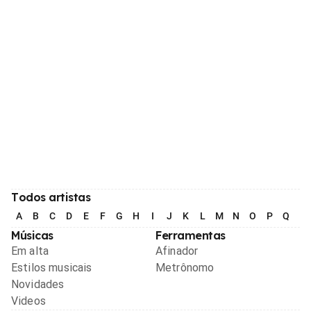
Todos artistas
A
B
C
D
E
F
G
H
I
J
K
L
M
N
O
P
Q
R
Músicas
Ferramentas
Em alta
Afinador
Estilos musicais
Metrônomo
Novidades
Videos