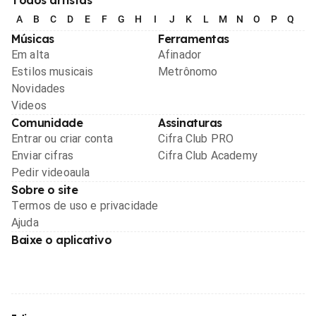
A
B
C
D
E
F
G
H
I
J
K
L
M
N
O
P
Q
R
Músicas
Ferramentas
Em alta
Afinador
Estilos musicais
Metrônomo
Novidades
Videos
Comunidade
Assinaturas
Entrar ou criar conta
Cifra Club PRO
Enviar cifras
Cifra Club Academy
Pedir videoaula
Sobre o site
Termos de uso e privacidade
Ajuda
Baixe o aplicativo