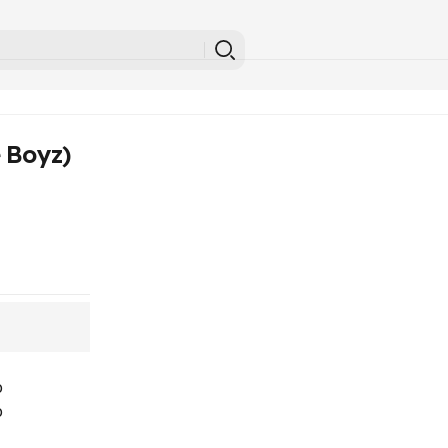
 Boyz)
o
o