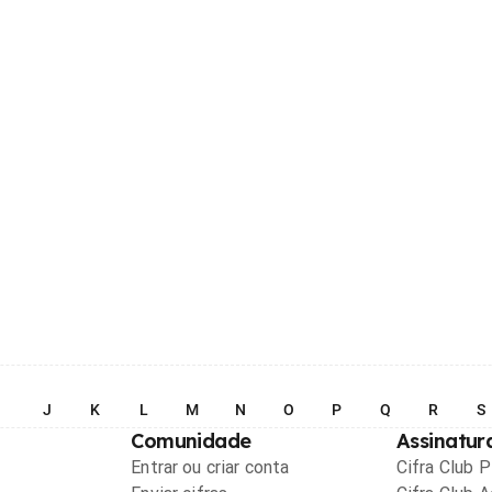
I
J
K
L
M
N
O
P
Q
R
S
Comunidade
Assinatur
Entrar ou criar conta
Cifra Club 