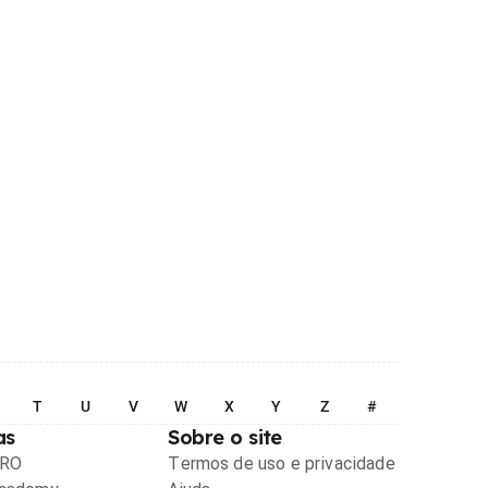
T
U
V
W
X
Y
Z
#
as
Sobre o site
PRO
Termos de uso e privacidade