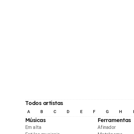
Todos artistas
A
B
C
D
E
F
G
H
Músicas
Ferramentas
Em alta
Afinador