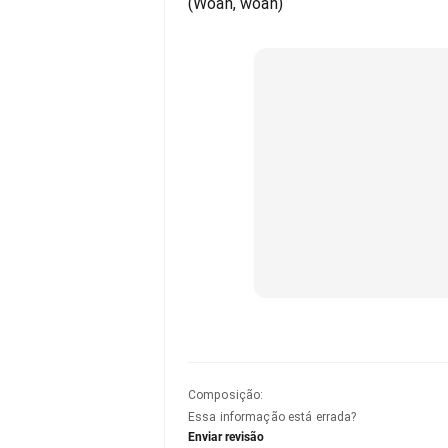
(Woah, woah)
Composição
:
Essa informação está errada?
Enviar revisão