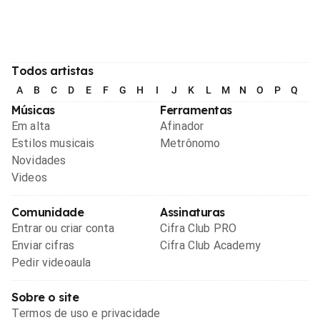
Todos artistas
A
B
C
D
E
F
G
H
I
J
K
L
M
N
O
P
Q
R
Músicas
Ferramentas
Em alta
Afinador
Estilos musicais
Metrônomo
Novidades
Videos
Comunidade
Assinaturas
Entrar ou criar conta
Cifra Club PRO
Enviar cifras
Cifra Club Academy
Pedir videoaula
Sobre o site
Termos de uso e privacidade