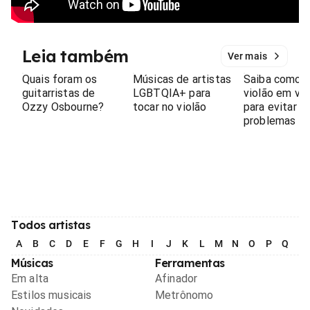
Leia também
Ver mais
Quais foram os
Músicas de artistas
Saiba como l
guitarristas de
LGBTQIA+ para
violão em vi
Ozzy Osbourne?
tocar no violão
para evitar
problemas
Todos artistas
A
B
C
D
E
F
G
H
I
J
K
L
M
N
O
P
Q
R
Músicas
Ferramentas
Em alta
Afinador
Estilos musicais
Metrônomo