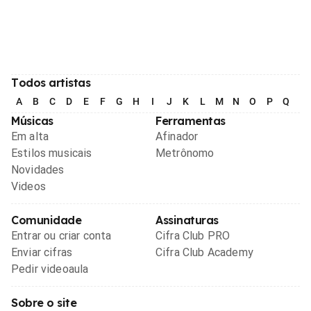
Todos artistas
A
B
C
D
E
F
G
H
I
J
K
L
M
N
O
P
Q
R
Músicas
Ferramentas
Em alta
Afinador
Estilos musicais
Metrônomo
Novidades
Videos
Comunidade
Assinaturas
Entrar ou criar conta
Cifra Club PRO
Enviar cifras
Cifra Club Academy
Pedir videoaula
Sobre o site