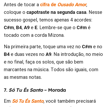
Antes de tocar a
cifra de
Ousado Amor
,
coloque o
capotraste na segunda casa
. Nesse
sucesso gospel, temos apenas 4 acordes:
C#m
,
B4
,
A9
e
E
. Lembre-se que o
C#m
é
tocado com a corda Mizona.
Na primeira parte, toque uma vez no
C#m
e no
B4
e duas vezes no
A9
. Na introdução, no meio
e no final, faça os solos, que são bem
marcantes na música. Todos são iguais, com
as mesmas notas.
7.
Só Tu És Santo
– Morada
Em
Só Tu És Santo
, você também precisará