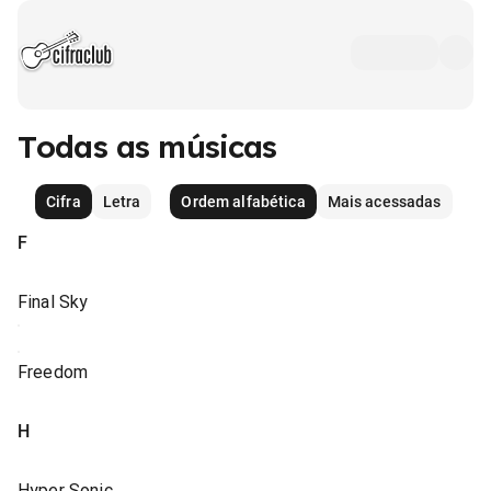
Todas as músicas
Cifra
Letra
Ordem alfabética
Mais acessadas
F
Final Sky
Freedom
H
Hyper Sonic