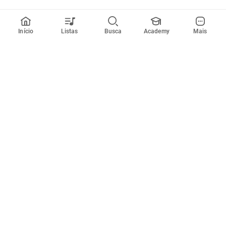
Início
Listas
Busca
Academy
Mais
Todos artistas
A
B
C
D
E
F
G
H
I
J
K
L
M
N
O
P
Q
R
Músicas
Ferramentas
Em alta
Afinador
Estilos musicais
Metrônomo
Novidades
Videos
Comunidade
Assinaturas
Entrar ou criar conta
Cifra Club PRO
Enviar cifras
Cifra Club Academy
Pedir videoaula