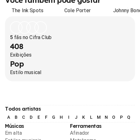
Você também pode gostar
The Ink Spots
Cole Porter
Johnny Bon
5
fãs no Cifra Club
408
Exibições
Pop
Estilo musical
Todos artistas
A
B
C
D
E
F
G
H
I
J
K
L
M
N
O
P
Q
R
Músicas
Ferramentas
Em alta
Afinador