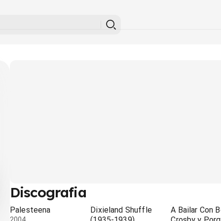
Discografia
Palesteena
Dixieland Shuffle
A Bailar Con 
(1935-1939)
Crosby y Porg
2004