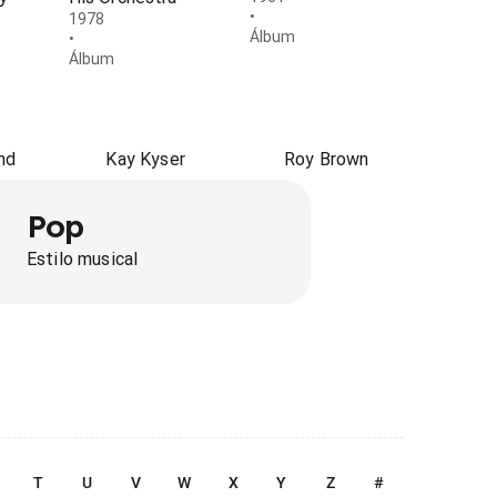
•
1978
Álbum
•
Álbum
nd
Kay Kyser
Roy Brown
Pop
Estilo musical
T
U
V
W
X
Y
Z
#