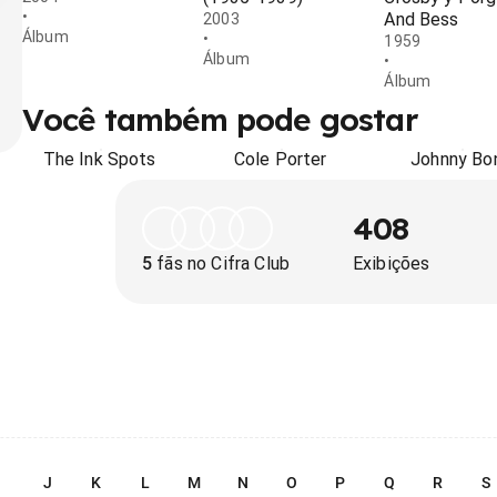
•
And Bess
2003
Álbum
•
1959
Álbum
•
Álbum
Você também pode gostar
The Ink Spots
Cole Porter
Johnny Bo
408
5
fãs no Cifra Club
Exibições
I
J
K
L
M
N
O
P
Q
R
S