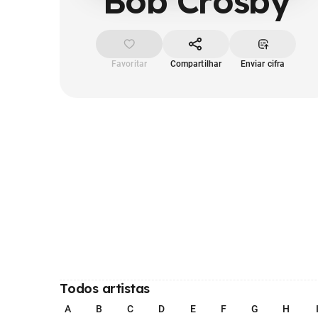
Bob Crosby
Favoritar
Compartilhar
Enviar cifra
Todos artistas
A
B
C
D
E
F
G
H