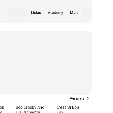
Listas
Academy
Mais
Ver mais
Bob
Bob Crosby And
C'est Si Bon
y
His Orchestra
1961