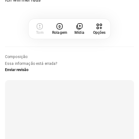
Tom
Rolagem
Mídia
Opções
Composição
:
Essa informação está errada?
Enviar revisão