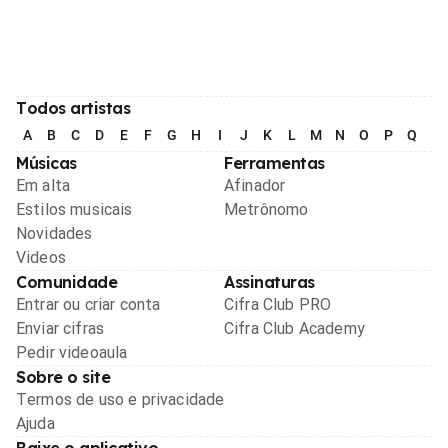
Todos artistas
A
B
C
D
E
F
G
H
I
J
K
L
M
N
O
P
Q
R
Músicas
Ferramentas
Em alta
Afinador
Estilos musicais
Metrônomo
Novidades
Videos
Comunidade
Assinaturas
Entrar ou criar conta
Cifra Club PRO
Enviar cifras
Cifra Club Academy
Pedir videoaula
Sobre o site
Termos de uso e privacidade
Ajuda
Baixe o aplicativo