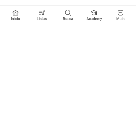
Início
Listas
Busca
Academy
Mais
Todos artistas
A
B
C
D
E
F
G
H
I
J
K
L
M
N
O
P
Q
R
Músicas
Ferramentas
Em alta
Afinador
Estilos musicais
Metrônomo
Novidades
Videos
Comunidade
Assinaturas
Entrar ou criar conta
Cifra Club PRO
Enviar cifras
Cifra Club Academy
Pedir videoaula