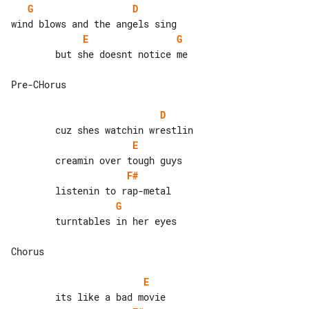
G
D
E
G
        but she doesnt notice me

Pre-CHorus

D
E
F#
G
        turntables in her eyes

Chorus

E