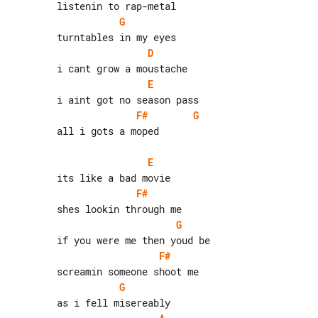
G
D
E
F#
G
        all i gots a moped

E
F#
G
F#
G