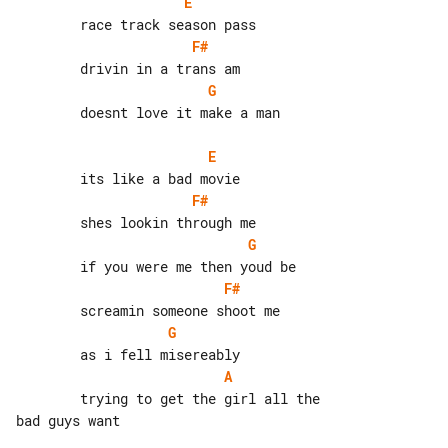
E
F#
G
        doesnt love it make a man

E
F#
G
F#
G
A
        trying to get the girl all the 

bad guys want
