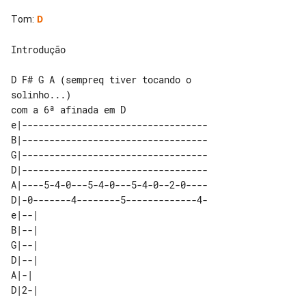
Tom
:
D
Introdução

D F# G A (sempreq tiver tocando o 

solinho...)

e|----------------------------------

B|----------------------------------

G|----------------------------------

D|----------------------------------

A|----5-4-0---5-4-0---5-4-0--2-0----

D|-0-------4--------5-------------4-

e|--| 

B|--| 

G|--| 

D|--| 

A|-|  
