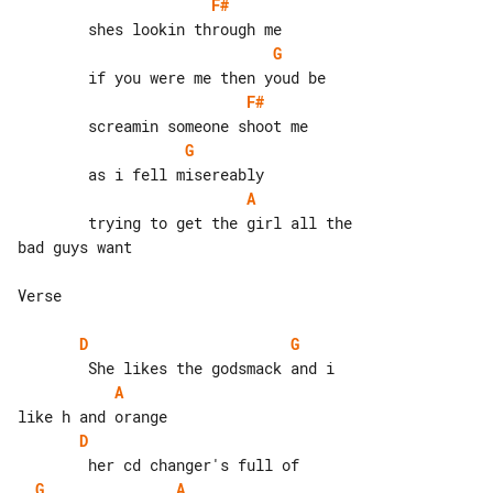
F#
G
F#
G
A
        trying to get the girl all the 

bad guys want

Verse

D
G
A
D
G
A