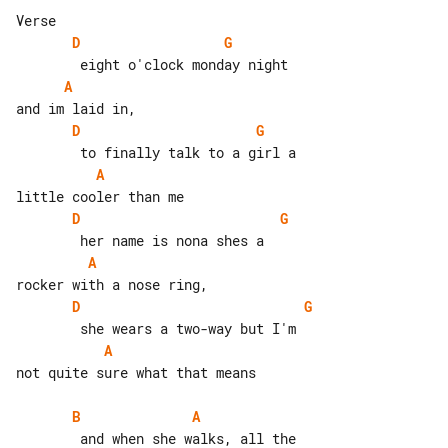
D
G
A
D
G
A
D
G
A
D
G
A
not quite sure what that means

B
A