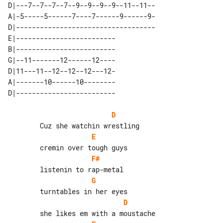
D|---7--7--7--7--9--9--9--9--11--11--

A|-5-----5------7----7------9------9-

D|-----------------------------------

E|------------------------- 

B|------------------------- 

G|--11-------12------12---- 

D|11---11--12--12--12---12- 

A|-------10------10-------- 

D
E
F#
G
D