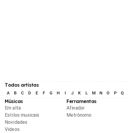
Todos artistas
A
B
C
D
E
F
G
H
I
J
K
L
M
N
O
P
Q
R
Músicas
Ferramentas
Em alta
Afinador
Estilos musicais
Metrônomo
Novidades
Videos