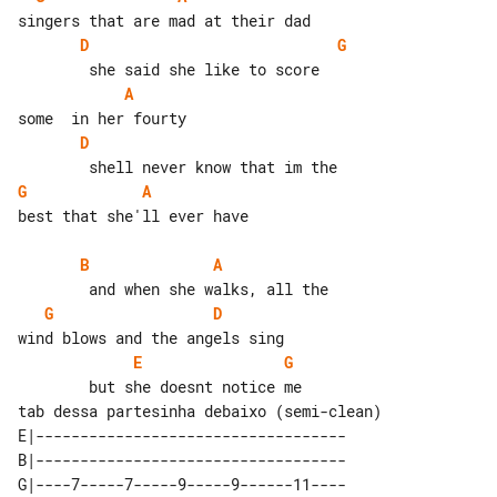
D
G
A
D
G
A
best that she'll ever have

B
A
G
D
E
G
tab dessa partesinha debaixo (semi-clean)

E|-----------------------------------

B|-----------------------------------

G|----7-----7-----9-----9------11----
