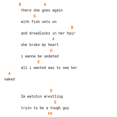
B
A
G
B
A
G
E
A
naked

D
E
F#