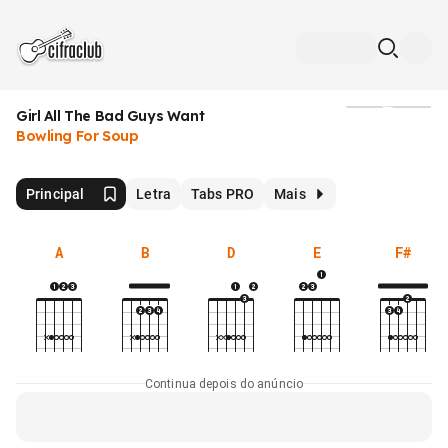
Girl All The Bad Guys Want
Mídia
Bowling For Soup
Principal
Letra
Tabs PRO
Mais
A
B
D
E
F#
Continua depois do anúncio