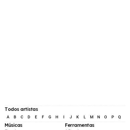
Todos artistas
A
B
C
D
E
F
G
H
I
J
K
L
M
N
O
P
Q
R
Músicas
Ferramentas