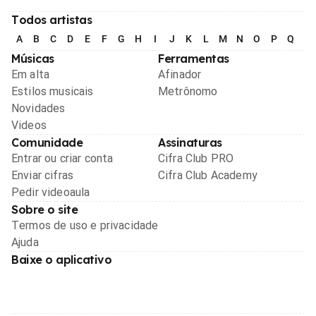
Todos artistas
A
B
C
D
E
F
G
H
I
J
K
L
M
N
O
P
Q
R
Músicas
Ferramentas
Em alta
Afinador
Estilos musicais
Metrônomo
Novidades
Videos
Comunidade
Assinaturas
Entrar ou criar conta
Cifra Club PRO
Enviar cifras
Cifra Club Academy
Pedir videoaula
Sobre o site
Termos de uso e privacidade
Ajuda
Baixe o aplicativo