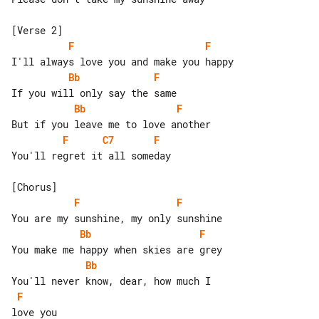
F
F
Bb
F
Bb
F
F
C7
F
You'll regret it all someday

F
F
Bb
F
Bb
F