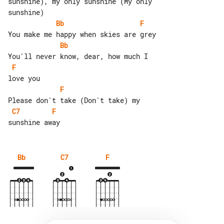
sunshine), my only sunshine (My only 

Bb
F
Bb
F
F
C7
F
Bb
C7
F