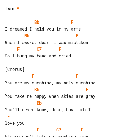
Tom
:
F
Bb
F
Bb
F
F
C7
F
So I hung my head and cried

F
F
Bb
F
Bb
F
F
C7
F
Please don't take my sunshine away
