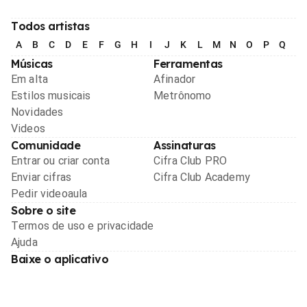
Todos artistas
A
B
C
D
E
F
G
H
I
J
K
L
M
N
O
P
Q
R
Músicas
Ferramentas
Em alta
Afinador
Estilos musicais
Metrônomo
Novidades
Videos
Comunidade
Assinaturas
Entrar ou criar conta
Cifra Club PRO
Enviar cifras
Cifra Club Academy
Pedir videoaula
Sobre o site
Termos de uso e privacidade
Ajuda
Baixe o aplicativo