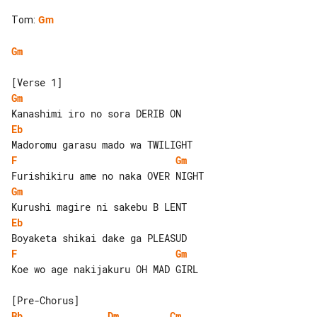
Tom
:
Gm
Gm
Gm
Eb
F
Gm
Gm
Eb
F
Gm
Koe wo age nakijakuru OH MAD GIRL

Bb
Dm
Cm