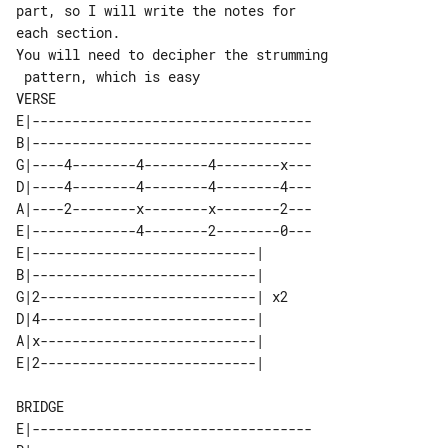
part, so I will write the notes for 

each section.

You will need to decipher the strumming

VERSE

E|-----------------------------------

B|-----------------------------------

G|----4--------4--------4--------x---

D|----4--------4--------4--------4---

A|----2--------x--------x--------2---

E|-------------4--------2--------0---

E|----------------------------|    

B|----------------------------|    

G|2---------------------------| x2 

D|4---------------------------|    

A|x---------------------------|    

BRIDGE

E|-----------------------------------
