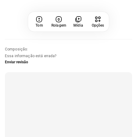
Tom
Rolagem
Mídia
Opções
Composição
:
Essa informação está errada?
Enviar revisão