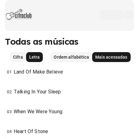
Todas as músicas
Cifra
Letra
Ordem alfabética
Mais acessadas
Land Of Make Believe
01
Talking In Your Sleep
02
When We Were Young
03
Heart Of Stone
04