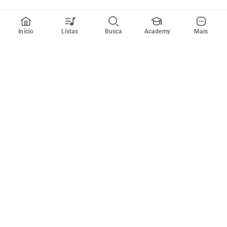
Início
Listas
Busca
Academy
Mais
Todos artistas
A
B
C
D
E
F
G
H
I
J
K
L
M
N
O
P
Q
R
Músicas
Ferramentas
Em alta
Afinador
Estilos musicais
Metrônomo
Novidades
Videos
Comunidade
Assinaturas
Entrar ou criar conta
Cifra Club PRO
Enviar cifras
Cifra Club Academy
Pedir videoaula