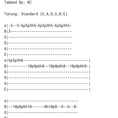
Tabbed By: KC

Tuning: Standard (E,A,D,G,B,E)

e|-3--5-6p5p3h5-6p5p3h5-6p5p3h5-

B|3-----------------------------

G|------------------------------

D|------------------------------

A|------------------------------

E|------------------------------

e|6p5p3h6-------------------------------| 

B|---------10p8p6h8--10p8p6h8--10p8p6h8-| 

G|--------------------------------------| 

D|--------------------------------------| 

A|--------------------------------------| 

e|---------------------------------

B|--10p8p6h10------8h10p8--4--6--8-

G|---------------------------------
