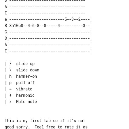
D|---------------------------------

A|---------------------------------

E|---------------------------------

e|------------------------5--3--2----| 

B|8h10p8--4-6-8--8-----4----------3--| 

G|-----------------------------------| 

D|-----------------------------------| 

A|-----------------------------------| 

| /  slide up

| \  slide down

| h  hammer-on

| p  pull-off

| ~  vibrato

| +  harmonic

| x  Mute note

This is my first tab so if it's not 

good sorry.  Feel free to rate it as 
