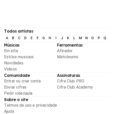
Todos artistas
A
B
C
D
E
F
G
H
I
J
K
L
M
N
O
P
Q
R
Músicas
Ferramentas
Em alta
Afinador
Estilos musicais
Metrônomo
Novidades
Videos
Comunidade
Assinaturas
Entrar ou criar conta
Cifra Club PRO
Enviar cifras
Cifra Club Academy
Pedir videoaula
Sobre o site
Termos de uso e privacidade
Ajuda