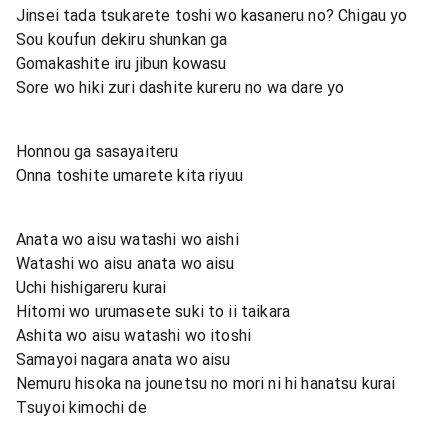
Jinsei tada tsukarete toshi wo kasaneru no? Chigau yo
Sou koufun dekiru shunkan ga
Gomakashite iru jibun kowasu
Sore wo hiki zuri dashite kureru no wa dare yo
Honnou ga sasayaiteru
Onna toshite umarete kita riyuu
Anata wo aisu watashi wo aishi
Watashi wo aisu anata wo aisu
Uchi hishigareru kurai
Hitomi wo urumasete suki to ii taikara
Ashita wo aisu watashi wo itoshi
Samayoi nagara anata wo aisu
Nemuru hisoka na jounetsu no mori ni hi hanatsu kurai
Tsuyoi kimochi de