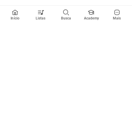
Início
Listas
Busca
Academy
Mais
Todos artistas
A
B
C
D
E
F
G
H
I
J
K
L
M
N
O
P
Q
R
Músicas
Ferramentas
Em alta
Afinador
Estilos musicais
Metrônomo
Novidades
Videos
Comunidade
Assinaturas
Entrar ou criar conta
Cifra Club PRO
Enviar cifras
Cifra Club Academy
Pedir videoaula