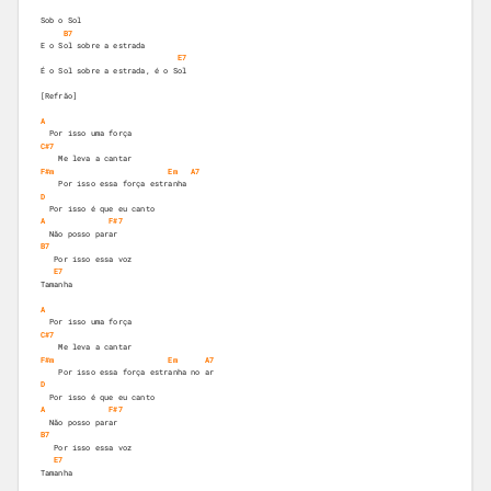
Sob o Sol
B7
E o Sol sobre a estrada
E7
É o Sol sobre a estrada, é o Sol
[Refrão]
A
  Por isso uma força  
C#7
    Me leva a cantar
F#m
Em
A7
    Por isso essa força estranha
D
  Por isso é que eu canto
A
F#7
  Não posso parar
B7
   Por isso essa voz 
E7
Tamanha
A
  Por isso uma força  
C#7
    Me leva a cantar
F#m
Em
A7
    Por isso essa força estranha no ar
D
  Por isso é que eu canto
A
F#7
  Não posso parar
B7
   Por isso essa voz 
E7
Tamanha