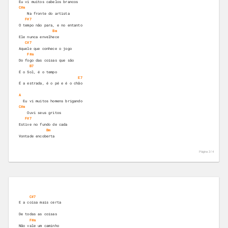
Eu vi muitos cabelos brancos
C#m
    Na fronte do artista
F#7
O tempo não para, e no entanto
Bm
Ele nunca envelhece
C#7
Aquele que conhece o jogo
F#m
Do fogo das coisas que são
B7
É o Sol, é o tempo
E7
É a estrada, é o pé e é o chão
A
  Eu vi muitos homens brigando
C#m
    Ouvi seus gritos
F#7
Estive no fundo de cada
Bm
Vontade encoberta
Página 2 /
4
C#7
E a coisa mais certa
De todas as coisas
F#m
Não vale um caminho