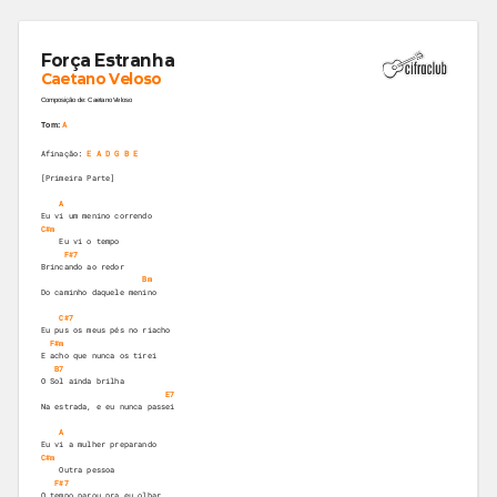
Força Estranha
Caetano Veloso
Composição de: Caetano Veloso
A
Tom:
Afinação:
E A D G B E
[Primeira Parte]
A
Eu vi um menino correndo
C#m
    Eu vi o tempo
F#7
Brincando ao redor
Bm
Do caminho daquele menino
C#7
Eu pus os meus pés no riacho
F#m
E acho que nunca os tirei
B7
O Sol ainda brilha
E7
Na estrada, e eu nunca passei
A
Eu vi a mulher preparando
C#m
    Outra pessoa
F#7
O tempo parou pra eu olhar