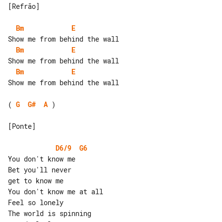
[Refrão]

Bm
E
Bm
E
Bm
E
Show me from behind the wall

( 
G
G#
A
 )

[Ponte]

D6/9
G6
You don't know me

Bet you'll never

get to know me

You don't know me at all

Feel so lonely

The world is spinning
