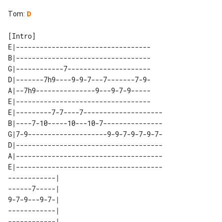
Tom
:
D
E|----------------------------------

B|----------------------------------

G|------------7---------------------

D|-------7h9----9-9-7---7-------7-9-

A|--7h9---------------9---9-7-9-----

E|----------------------------------

E|---------7-7----7--------------------

B|----7-10-----10---10-7---------------

G|7-9--------------------9-9-7-9-7-9-7-

D|-------------------------------------

A|-------------------------------------

E|-------------------------------------

------------| 

------7-----| 

9-7-9---9-7-| 

------------| 

------------| 
