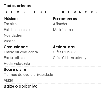
Todos artistas
A
B
C
D
E
F
G
H
I
J
K
L
M
N
O
P
Q
R
Músicas
Ferramentas
Em alta
Afinador
Estilos musicais
Metrônomo
Novidades
Videos
Comunidade
Assinaturas
Entrar ou criar conta
Cifra Club PRO
Enviar cifras
Cifra Club Academy
Pedir videoaula
Sobre o site
Termos de uso e privacidade
Ajuda
Baixe o aplicativo