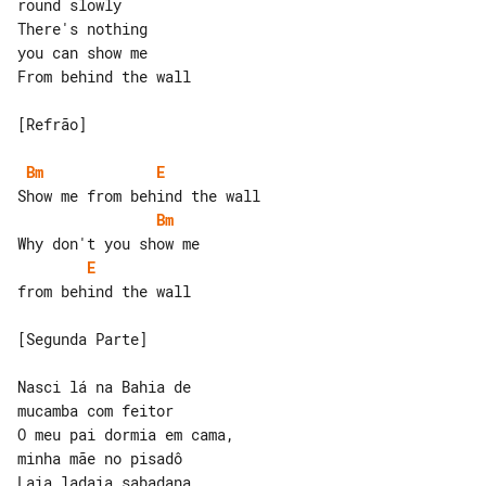
round slowly

There's nothing

you can show me

From behind the wall

[Refrão]

Bm
E
Bm
E
from behind the wall

[Segunda Parte]

Nasci lá na Bahia de

mucamba com feitor

O meu pai dormia em cama,

minha mãe no pisadô

Laia ladaia sabadana
