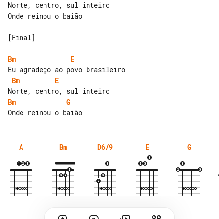
Norte, centro, sul inteiro

Onde reinou o baião

[Final]

Bm
E
Bm
E
Bm
G
A
Bm
D6/9
E
G