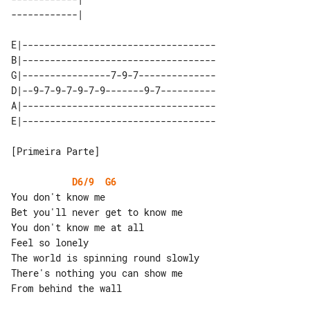
E|-----------------------------------

B|-----------------------------------

G|----------------7-9-7--------------

D|--9-7-9-7-9-7-9-------9-7----------

A|-----------------------------------

[Primeira Parte]

D6/9
G6
You don't know me

Bet you'll never get to know me

You don't know me at all

Feel so lonely

The world is spinning round slowly

There's nothing you can show me

From behind the wall
