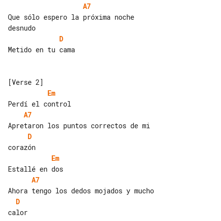
A7
Que sólo espero la próxima noche 

D
Metido en tu cama

Em
A7
D
Em
A7
D
calor
