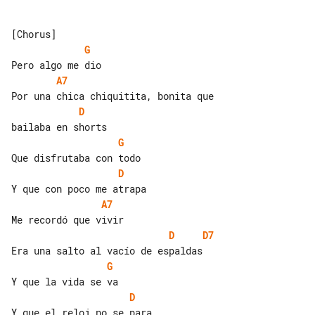
G
A7
D
G
D
A7
D
D7
G
D