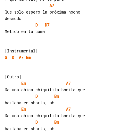
A7
Que sólo espero la próxima noche 

D
D7
Metido en tu cama

G
D
A7
Bm
Em
A7
D
Bm
Em
A7
D
Bm