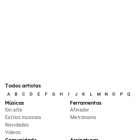
Todos artistas
A
B
C
D
E
F
G
H
I
J
K
L
M
N
O
P
Q
R
Músicas
Ferramentas
Em alta
Afinador
Estilos musicais
Metrônomo
Novidades
Videos
Comunidade
Assinaturas