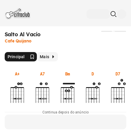
Salto Al Vacío
Mídia
Cafe Quijano
Principal
Mais
A+
A7
Bm
D
D7
Continua depois do anúncio