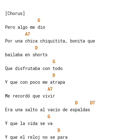
G
A7
D
G
D
A7
D
D7
G
D