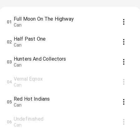
Full Moon On The Highway
01
Can
Half Past One
02
Can
Hunters And Collectors
03
Can
Vernal Eqnox
04
Can
Red Hot Indians
05
Can
Undefinished
06
Can