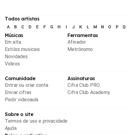
Todos artistas
A
B
C
D
E
F
G
H
I
J
K
L
M
N
O
P
Q
R
Músicas
Ferramentas
Em alta
Afinador
Estilos musicais
Metrônomo
Novidades
Videos
Comunidade
Assinaturas
Entrar ou criar conta
Cifra Club PRO
Enviar cifras
Cifra Club Academy
Pedir videoaula
Sobre o site
Termos de uso e privacidade
Ajuda