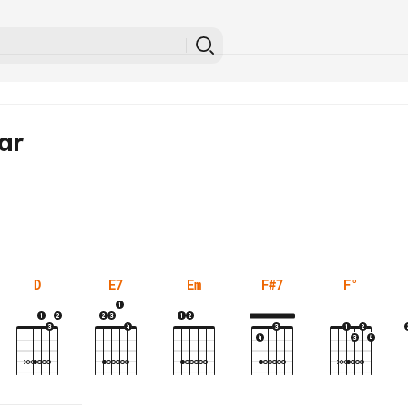
ar
D
E7
Em
F#7
F°