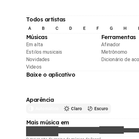
Todos artistas
A
B
C
D
E
F
G
H
Músicas
Ferramentas
Em alta
Afinador
Estilos musicais
Metrônomo
Novidades
Dicionário de ac
Videos
Baixe o aplicativo
Aparência
Automático
Claro
Escuro
Mais música em