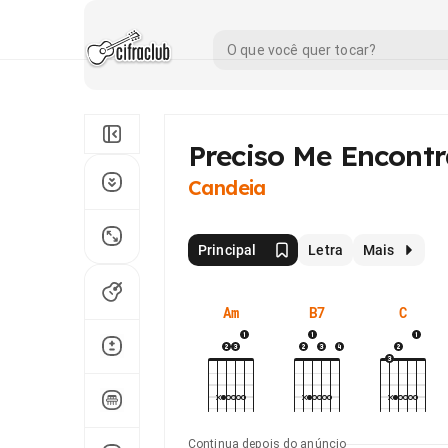
Preciso Me Encontr
Candeia
Principal
Letra
Mais
Am
B7
C
Continua depois do anúncio