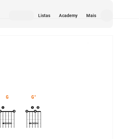
Listas
Academy
Mais
Mídia
G
G°