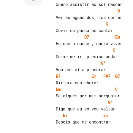
D
G
B7
Em
C
G°
B7
Em
F#7
B7
Em
C
G°
B7
Em
Depois que me encontrar
